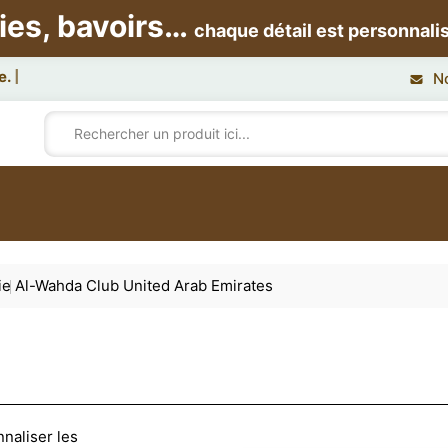
ies, bavoirs…
chaque détail est personnali
N
ie
Al-Wahda Club United Arab Emirates