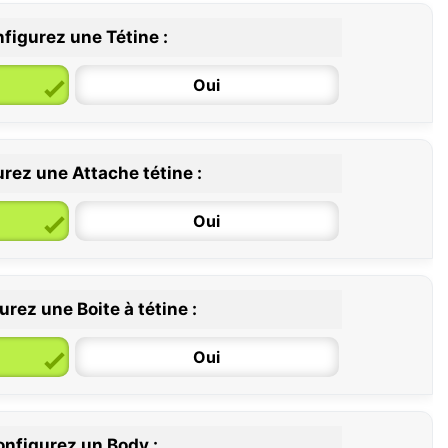
figurez une Tétine :
Oui
rez une Attache tétine :
6 / 36 mois
Oui
rez une Boite à tétine :
Oui
nfigurez un Body :