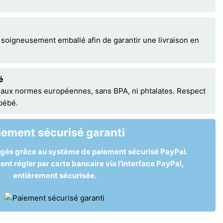
 soigneusement emballé afin de garantir une livraison en
é
 aux normes européennes, sans BPA, ni phtalates. Respect
 bébé.
iement sécurisé garanti
égés grâce au système de paiement sécurisé PayPal.
t régler par carte bancaire via l’interface PayPal,
entièrement sécurisée.