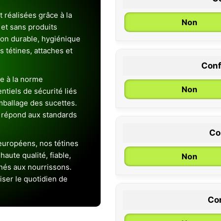
 réalisées grâce à la
Non
et sans produits
ion durable, hygiénique
es tétines, attaches et
Conf
0 / 6 mois
e à la norme
Non
entiels de sécurité liés
emballage des sucettes.
 répond aux standards
Co
uropéens, nos tétines
aute qualité, fiable,
Non
inés aux nourrissons.
iser le quotidien de
Con