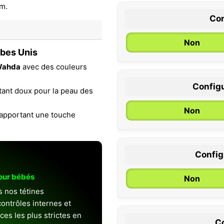
Con
Non
abes Unis
Wahda
avec des couleurs
Configu
étant doux pour la peau des
0 / 6 mois
Non
 apportant une touche
Configu
pour bébés
Non
s nos tétines
ontrôles internes et
es les plus strictes en
Co