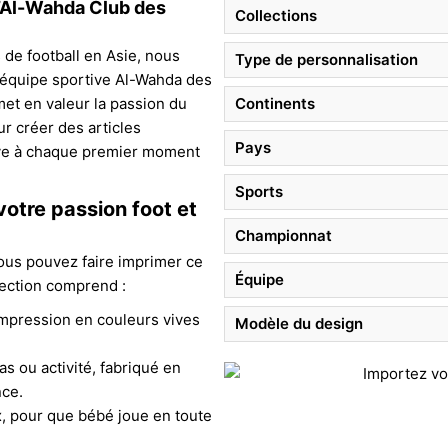
l’Al-Wahda Club des
Collections
 de football en Asie, nous
Type de personnalisation
l’équipe sportive Al-Wahda des
met en valeur la passion du
Continents
ur créer des articles
Pays
ive à chaque premier moment
Sports
votre passion foot et
Championnat
vous pouvez faire imprimer ce
Équipe
lection comprend :
impression en couleurs vives
Modèle du design
s ou activité, fabriqué en
nce.
x, pour que bébé joue en toute