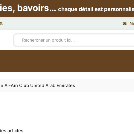
ies, bavoirs…
chaque détail est personnali
N
ie
Al-Aïn Club United Arab Emirates