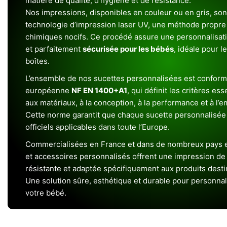
matière de qualité, d’hygiène et de résistance.
Nos impressions, disponibles en couleur ou en gris, sont
technologie d’impression laser UV, une méthode propre 
chimiques nocifs. Ce procédé assure une personnalisat
et parfaitement
sécurisée pour les bébés
, idéale pour l
boîtes.
L’ensemble de nos sucettes personnalisées est conform
européenne
NF EN 1400+A1
, qui définit les critères ess
aux matériaux, à la conception, à la performance et à l’
Cette norme garantit que chaque sucette personnalisée
officiels applicables dans toute l’Europe.
Commercialisées en France et dans de nombreux pays e
et accessoires personnalisés offrent une impression de h
résistante et adaptée spécifiquement aux produits dest
Une solution sûre, esthétique et durable pour personnal
votre bébé.