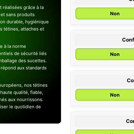
 réalisées grâce à la
Non
et sans produits
ion durable, hygiénique
es tétines, attaches et
Conf
0 / 6 mois
e à la norme
entiels de sécurité liés
Non
emballage des sucettes.
 répond aux standards
Co
uropéens, nos tétines
aute qualité, fiable,
Non
inés aux nourrissons.
iser le quotidien de
Con