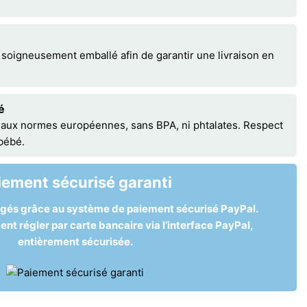
 soigneusement emballé afin de garantir une livraison en
é
 aux normes européennes, sans BPA, ni phtalates. Respect
 bébé.
iement sécurisé garanti
égés grâce au système de paiement sécurisé PayPal.
t régler par carte bancaire via l’interface PayPal,
entièrement sécurisée.