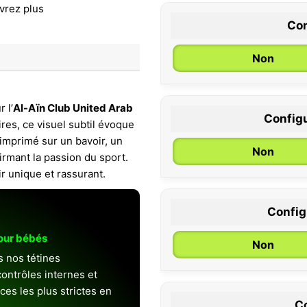
Con
Non
 l’
Al-Aïn Club United Arab
Configu
ires, ce visuel subtil évoque
0 / 6 mois
 imprimé sur un bavoir, un
Non
irmant la passion du sport.
 unique et rassurant.
Configu
pour bébés
Non
s nos tétines
ontrôles internes et
es les plus strictes en
Co