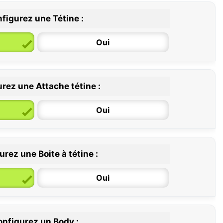
figurez une Tétine :
Oui
rez une Attache tétine :
6 / 36 mois
Oui
rez une Boite à tétine :
Oui
nfigurez un Body :