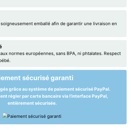
 soigneusement emballé afin de garantir une livraison en
é
 aux normes européennes, sans BPA, ni phtalates. Respect
 bébé.
iement sécurisé garanti
égés grâce au système de paiement sécurisé PayPal.
t régler par carte bancaire via l’interface PayPal,
entièrement sécurisée.