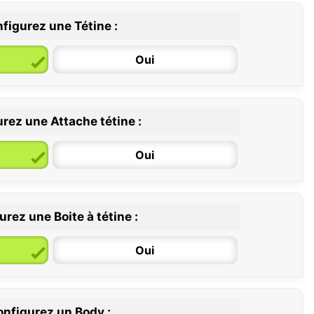
figurez une Tétine :
Oui
rez une Attache tétine :
6 / 36 mois
Oui
rez une Boite à tétine :
Oui
nfigurez un Body :