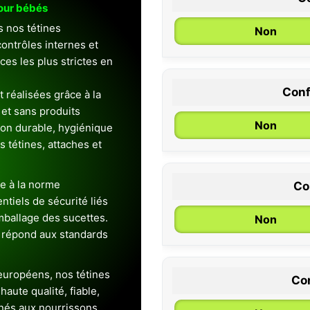
pour bébés
s nos tétines
Non
ontrôles internes et
es les plus strictes en
Conf
 réalisées grâce à la
0 / 6 mois
et sans produits
Non
ion durable, hygiénique
es tétines, attaches et
e à la norme
Co
entiels de sécurité liés
emballage des sucettes.
Non
 répond aux standards
uropéens, nos tétines
Con
aute qualité, fiable,
inés aux nourrissons.