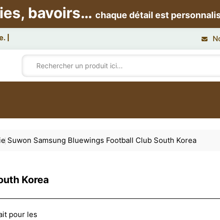
ies, bavoirs…
chaque détail est personnali
N
ie
Suwon Samsung Bluewings Football Club South Korea
outh Korea