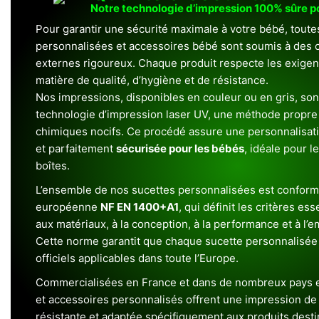
Notre technologie d’impression 100% sûre 
Pour garantir une sécurité maximale à votre bébé, toute
personnalisées et accessoires bébé sont soumis à des c
externes rigoureux. Chaque produit respecte les exigenc
matière de qualité, d’hygiène et de résistance.
Nos impressions, disponibles en couleur ou en gris, sont
technologie d’impression laser UV, une méthode propre 
chimiques nocifs. Ce procédé assure une personnalisat
et parfaitement
sécurisée pour les bébés
, idéale pour l
boîtes.
L’ensemble de nos sucettes personnalisées est conform
européenne
NF EN 1400+A1
, qui définit les critères ess
aux matériaux, à la conception, à la performance et à l’
Cette norme garantit que chaque sucette personnalisée
officiels applicables dans toute l’Europe.
Commercialisées en France et dans de nombreux pays e
et accessoires personnalisés offrent une impression de h
résistante et adaptée spécifiquement aux produits dest