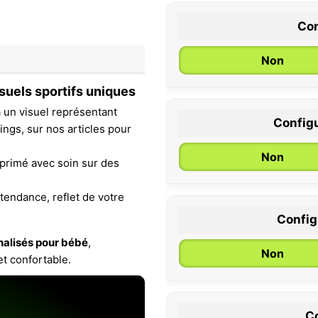
Con
Non
suels sportifs uniques
à un visuel représentant
Configu
ngs, sur nos articles pour
0 / 6 mois
Non
mprimé avec soin sur des
tendance, reflet de votre
Configu
nalisés pour bébé
,
Non
et confortable.
Co