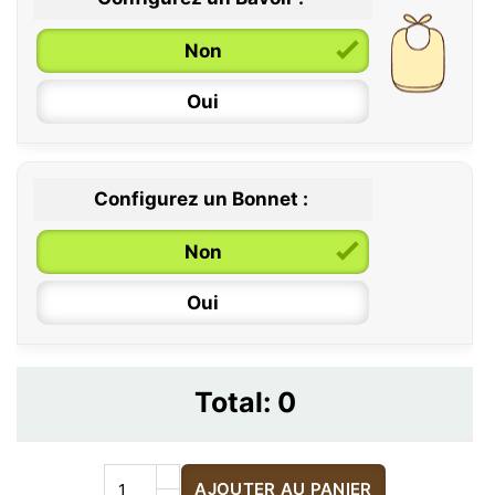
Non
Oui
Configurez un Bonnet :
Non
Oui
Total:
0
AJOUTER AU PANIER