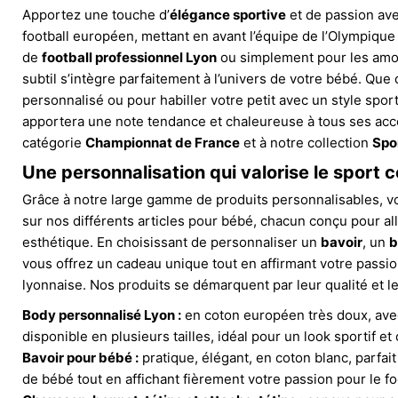
Apportez une touche d’
élégance sportive
et de passion ave
football européen, mettant en avant l’équipe de l’Olympique
de
football professionnel Lyon
ou simplement pour les amo
subtil s’intègre parfaitement à l’univers de votre bébé. Que
personnalisé ou pour habiller votre petit avec un style sporti
apportera une note tendance et chaleureuse à tous ses acces
catégorie
Championnat de France
et à notre collection
Spor
Une personnalisation qui valorise le sport co
Grâce à notre large gamme de produits personnalisables, v
sur nos différents articles pour bébé, chacun conçu pour all
esthétique. En choisissant de personnaliser un
bavoir
, un
b
vous offrez un cadeau unique tout en affirmant votre passion
lyonnaise. Nos produits se démarquent par leur qualité et leu
Body personnalisé Lyon :
en coton européen très doux, ave
disponible en plusieurs tailles, idéal pour un look sportif et 
Bavoir pour bébé :
pratique, élégant, en coton blanc, parfai
de bébé tout en affichant fièrement votre passion pour le foo