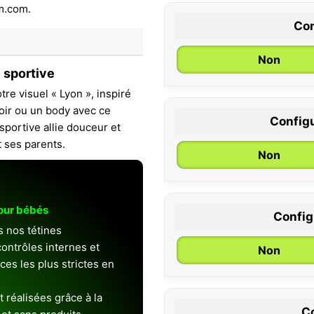
Con
Non
 sportive
re visuel « Lyon », inspiré
voir ou un body avec ce
Configu
sportive allie douceur et
0 / 6 mois
t ses parents.
Non
pour bébés
Configu
s nos tétines
ontrôles internes et
Non
es les plus strictes en
 réalisées grâce à la
Co