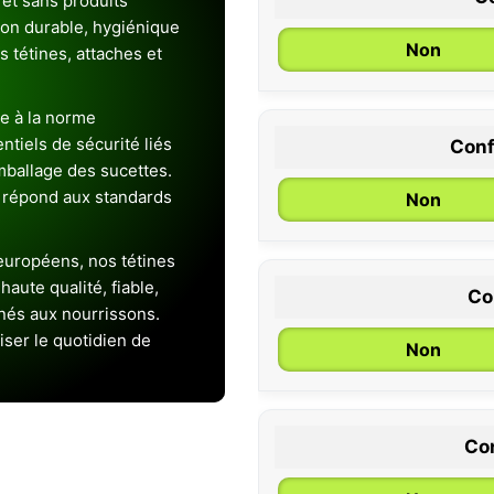
et sans produits
ion durable, hygiénique
Non
es tétines, attaches et
e à la norme
entiels de sécurité liés
Conf
0 / 6 mois
emballage des sucettes.
 répond aux standards
Non
uropéens, nos tétines
aute qualité, fiable,
Co
inés aux nourrissons.
iser le quotidien de
Non
Con