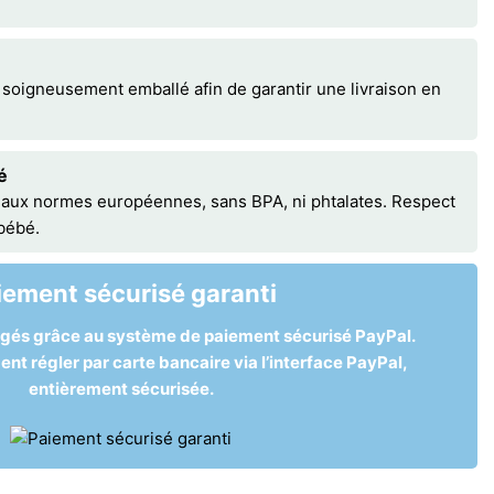
 soigneusement emballé afin de garantir une livraison en
é
 aux normes européennes, sans BPA, ni phtalates. Respect
 bébé.
iement sécurisé garanti
égés grâce au système de paiement sécurisé PayPal.
t régler par carte bancaire via l’interface PayPal,
entièrement sécurisée.