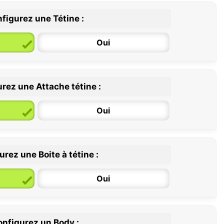
figurez une Tétine :
Oui
rez une Attache tétine :
6 / 36 mois
Oui
rez une Boite à tétine :
Oui
nfigurez un Body :