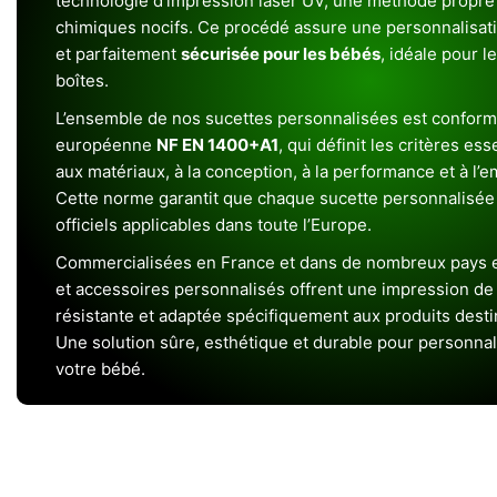
technologie d’impression laser UV, une méthode propre 
chimiques nocifs. Ce procédé assure une personnalisat
et parfaitement
sécurisée pour les bébés
, idéale pour l
boîtes.
L’ensemble de nos sucettes personnalisées est conform
européenne
NF EN 1400+A1
, qui définit les critères ess
aux matériaux, à la conception, à la performance et à l’
Cette norme garantit que chaque sucette personnalisée
officiels applicables dans toute l’Europe.
Commercialisées en France et dans de nombreux pays e
et accessoires personnalisés offrent une impression de h
résistante et adaptée spécifiquement aux produits dest
Une solution sûre, esthétique et durable pour personnal
votre bébé.