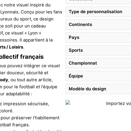
c notre visuel inspiré du
Type de personnalisation
 Lyonnais. Conçu pour les fans
ureux du sport, ce design
Continents
 ce soit pour un cadeau
f, ce visuel « Lyon »
Pays
soires. Il appartient à la
ts / Loisirs
.
Sports
llectif français
Championnat
ous pouvez intégrer ce visuel
ier douceur, sécurité et
Équipe
ody
, ou tout autre article,
 pour le football et l’équipe
Modèle du design
r adaptabilité :
c impression sécurisée,
coloré.
t pour préserver l’habillement
tball français.