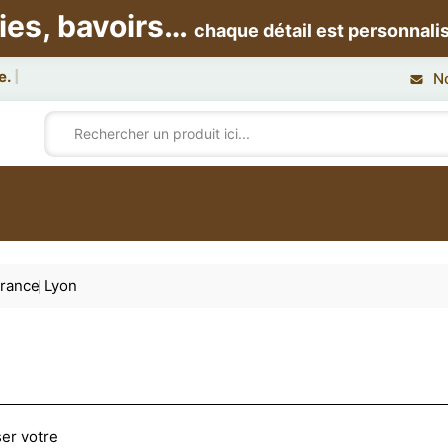
ies, bavoirs…
chaque détail est personnali
N
rance
Lyon