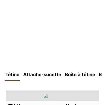
Tétine
Attache-sucette
Boîte à tétine
Bo