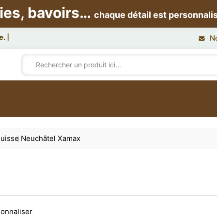
ies, bavoirs…
chaque détail est personnali
N
uisse
Neuchâtel Xamax