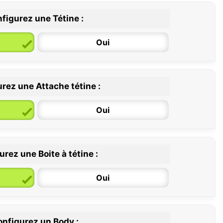
figurez une Tétine :
Oui
rez une Attache tétine :
6 / 36 mois
Oui
rez une Boite à tétine :
Oui
nfigurez un Body :