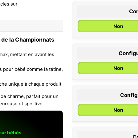
Con
Non
e de la Championnats
Configu
max, mettant en avant les
0 / 6 mois
Non
les pour bébé comme la tétine,
che unique à chaque produit.
Configu
 de charme, parfait pour un
eureuse et sportive.
Non
pour bébés
Co