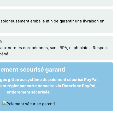
 soigneusement emballé afin de garantir une livraison en
é
 aux normes européennes, sans BPA, ni phtalates. Respect
 bébé.
iement sécurisé garanti
égés grâce au système de paiement sécurisé PayPal.
t régler par carte bancaire via l’interface PayPal,
entièrement sécurisée.