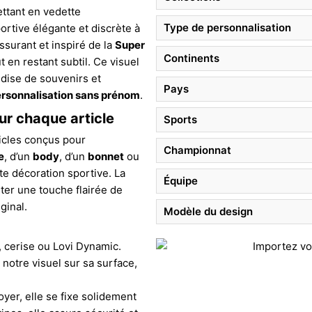
ettant en vedette
Type de personnalisation
ortive élégante et discrète à
ssurant et inspiré de la
Super
Continents
ut en restant subtil. Ce visuel
dise de souvenirs et
Pays
rsonnalisation sans prénom
.
ur chaque article
Sports
ticles conçus pour
Championnat
e
, d’un
body
, d’un
bonnet
ou
te décoration sportive. La
Équipe
uter une touche flairée de
ginal.
Modèle du design
 cerise ou Lovi Dynamic.
r notre visuel sur sa surface,
oyer, elle se fixe solidement