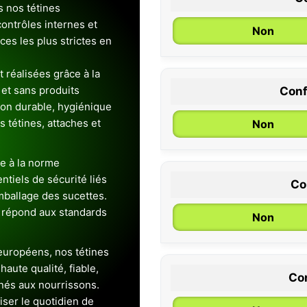
s nos tétines
ontrôles internes et
Non
es les plus strictes en
 réalisées grâce à la
et sans produits
Conf
0 / 6 mois
ion durable, hygiénique
es tétines, attaches et
Non
e à la norme
entiels de sécurité liés
Co
emballage des sucettes.
 répond aux standards
Non
uropéens, nos tétines
aute qualité, fiable,
Con
inés aux nourrissons.
iser le quotidien de