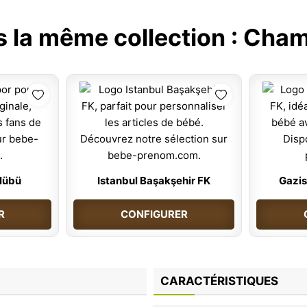
s la même collection :
Champ
lübü
Istanbul Başakşehir FK
Gazis
R
CONFIGURER
CARACTÉRISTIQUES