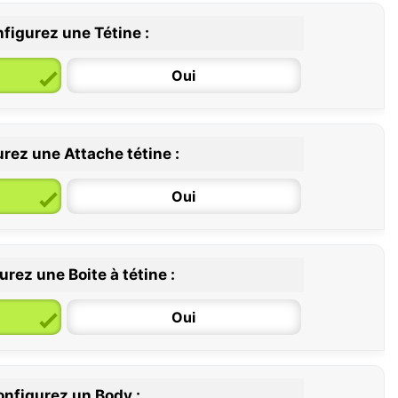
figurez une Tétine :
Oui
rez une Attache tétine :
6 / 36 mois
Oui
rez une Boite à tétine :
Oui
nfigurez un Body :