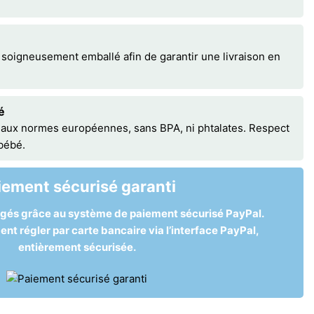
 soigneusement emballé afin de garantir une livraison en
é
 aux normes européennes, sans BPA, ni phtalates. Respect
 bébé.
iement sécurisé garanti
égés grâce au système de paiement sécurisé PayPal.
t régler par carte bancaire via l’interface PayPal,
entièrement sécurisée.