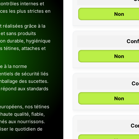
ontrôles internes et
es les plus strictes en
Non
 réalisées grâce à la
et sans produits
ion durable, hygiénique
Conf
0 / 6 mois
es tétines, attaches et
Non
e à la norme
entiels de sécurité liés
emballage des sucettes.
Co
 répond aux standards
Non
uropéens, nos tétines
aute qualité, fiable,
inés aux nourrissons.
Con
iser le quotidien de