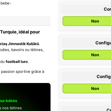
Con
Non
Turquie
, idéal pour
Configu
iktaş Jimnastik Kulübü
.
0 / 6 mois
dies, bavoirs ou tétines,
Non
t du
football turc
.
t passion sportive grâce à
Configu
Non
pour bébés
s nos tétines
Co