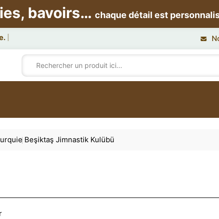
ies, bavoirs…
chaque détail est personnali
N
urquie
Beşiktaş Jimnastik Kulübü