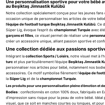
Une personnalisation sportive pour votre bébé a
au Beşiktaş Jimnastik Kulübü
Notre collection spécialement conçue pour les jeunes fans d
occasion unique de personnaliser les articles de votre béb
l’équipe de football turque Beşiktaş Jimnastik Kulübü
. Ce 
Süper Lig, évoque l’esprit du
championnat Turquie
avec élé
garçons et filles
, ce visuel permet de réaliser une
personna
créer un accessoire unique, alliant passion sportive et conf
Une collection dédiée aux passions sportive
Intégrant la
collection Sports / Loisirs
, notre visuel met à l
turc
et plus particulièrement l’équipe
Beşiktaş Jimnastik K
personnaliser nos articles pour bébé, notamment nos bodies,
accessoires. Ce motif symbolise fièrement l’
équipe de footb
la
Süper Lig
et de la
championnat Turquie
.
Les produits pour une personnalisation pleine d’émotion et de
Bodies
: confectionnés en coton 100% doux, fabriqués en E
d’impression sans risque pour la peau de votre bébé. Idéal p
visuel, que ce soit en manches courtes ou longues, et pour to