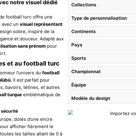
vec notre visuel dédié
Collections
e football turc offre une
Type de personnalisation
é avec un
visuel représentant
design sobre, inspiré de la
Continents
gance et douceur. Adapté aux
Pays
lisation sans prénom
pour
ort.
Sports
s et au football turc
Championnat
’honneur l’univers du
football
ulübü
. Il est parfait pour
Équipe
 bavoirs, tétines, et autres
all turque
emblématique de
Modèle du design
 sécurité
urope, dotés d’une encre
our afficher fièrement le
utes les tailles allant de 0 à