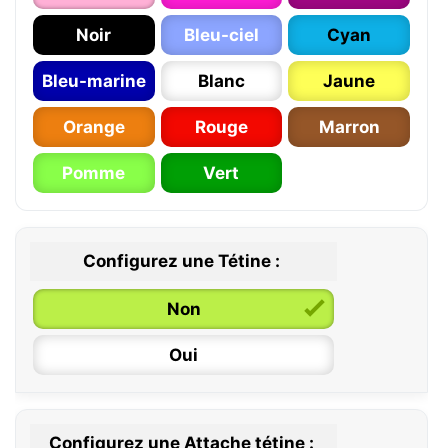
Noir
Bleu-ciel
Cyan
Bleu-marine
Blanc
Jaune
Orange
Rouge
Marron
Pomme
Vert
Configurez une Tétine :
Non
Oui
Configurez une Attache tétine :