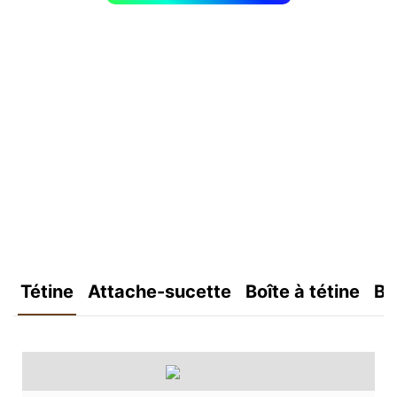
Tétine
Attache-sucette
Boîte à tétine
Bo