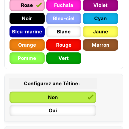
Rose
Fuchsia
Violet
Noir
Bleu-ciel
Cyan
Bleu-marine
Blanc
Jaune
Orange
Rouge
Marron
Pomme
Vert
Configurez une Tétine :
Non
Oui