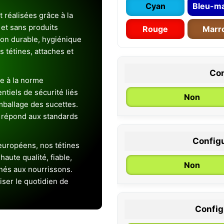
Cyan
Bleu-ma
 réalisées grâce à la
et sans produits
Rouge
Marr
ion durable, hygiénique
es tétines, attaches et
Con
e à la norme
entiels de sécurité liés
Non
emballage des sucettes.
 répond aux standards
Configu
uropéens, nos tétines
0 / 6 mois
aute qualité, fiable,
Non
inés aux nourrissons.
iser le quotidien de
Configu