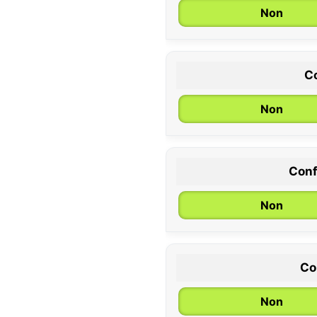
Non
Co
Non
Conf
0 / 6 mois
Non
Co
Non