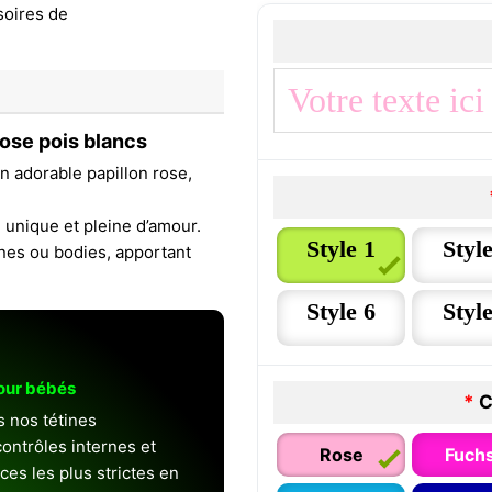
ose pois blancs
 adorable papillon rose,
unique et pleine d’amour.
Style 1
Style
ines ou bodies, apportant
Style 6
Style
pour bébés
*
C
s nos tétines
ontrôles internes et
Rose
Fuchs
es les plus strictes en