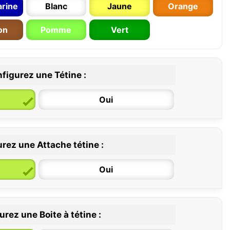
rine
Blanc
Jaune
Orange
on
Pomme
Vert
figurez une Tétine :
Oui
rez une Attache tétine :
6 / 36 mois
Oui
rez une Boite à tétine :