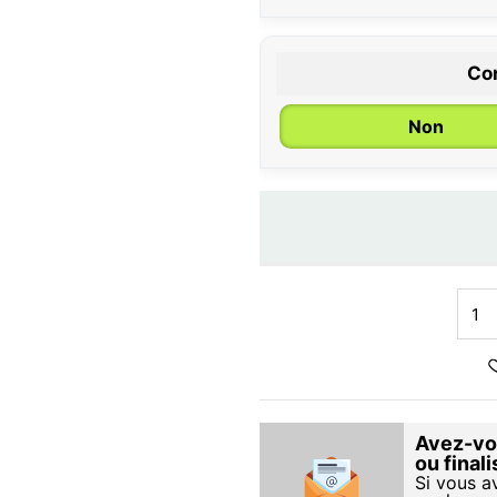
Con
Non
Avez-vou
ou final
Si vous a