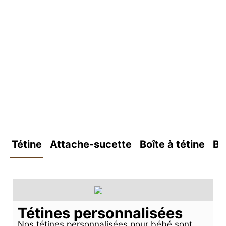
Tétine
Attache-sucette
Boîte à tétine
Bo
Tétines personnalisées
Nos tétines personnalisées pour bébé sont