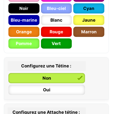
Noir
Bleu-ciel
Cyan
Bleu-marine
Blanc
Jaune
Orange
Rouge
Marron
Pomme
Vert
Configurez une Tétine :
Non
Oui
Configurez une Attache tétine :