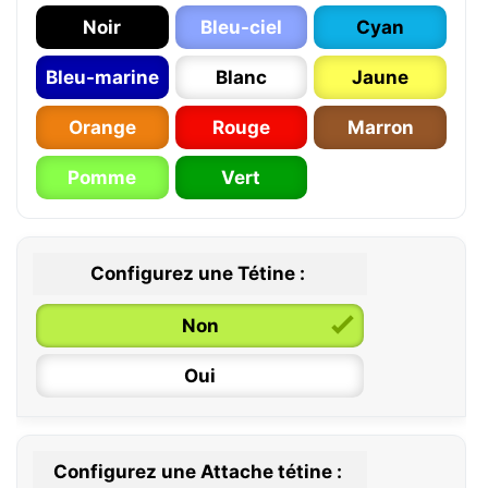
Noir
Bleu-ciel
Cyan
Bleu-marine
Blanc
Jaune
Orange
Rouge
Marron
Pomme
Vert
Configurez une Tétine :
Non
Oui
Configurez une Attache tétine :
0 / 6 mois