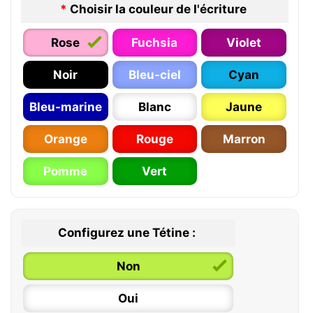
*
Choisir la couleur de l'écriture
Rose
Fuchsia
Violet
Noir
Bleu-ciel
Cyan
Bleu-marine
Blanc
Jaune
Orange
Rouge
Marron
Pomme
Vert
Configurez une Tétine :
Non
Oui