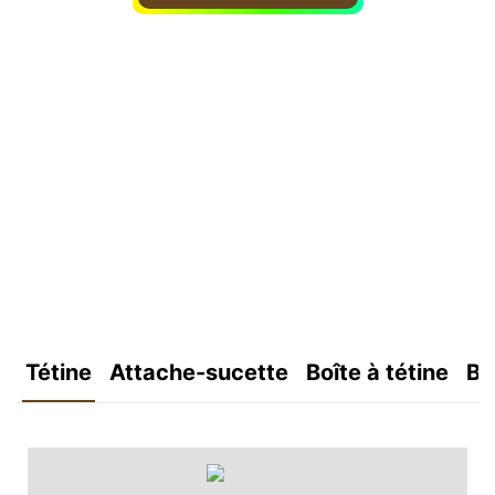
Tétine
Attache-sucette
Boîte à tétine
Bo