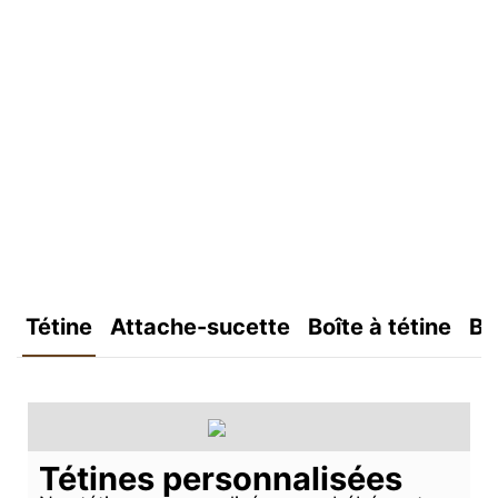
Tétine
Attache-sucette
Boîte à tétine
Bo
Tétines personnalisées