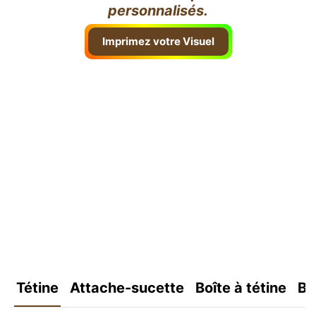
personnalisés.
Imprimez votre Visuel
Tétine
Attache-sucette
Boîte à tétine
Bo